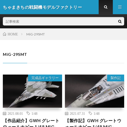
ちゃまきちの戦闘機モデルファクトリー
MiG-29SMT
HOME
MiG-29SMT
完成品ギャラリー
製作記
2021.08.01
1/48
2021.07.31
1/48
【作品紹介】GWH グレート
【製作記】GWH グレートウ
ウォールホビー 1/48 MiG-
ォールホビー 1/48 MiG-