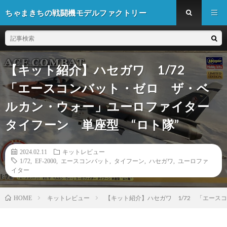
ちゃまきちの戦闘機モデルファクトリー
【キット紹介】ハセガワ 1/72
「エースコンバット・ゼロ ザ・ベ
ルカン・ウォー」ユーロファイター
タイフーン 単座型 “ロト隊”
2024.02.11
キットレビュー
1/72
,
EF-2000
,
エースコンバット
,
タイフーン
,
ハセガワ
,
ユーロファ
イター
キットレビュー
【キット紹介】ハセガワ 1/72 「エース
HOME