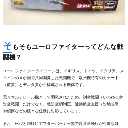
そ
もそもユーロファイターってどんな戦
闘機？
ユーロファイター タイフーンは、イギリス、ドイツ、イタリア、ス
ペインの４か国で共同開発した戦闘機で、欧州機特有のカナード
（前翼）とデルタ翼から構成される機体です。
元々マルチロール機として開発されたため、制空戦闘（いわゆる空
対空戦闘）だけでなく、敵防空網制圧、近接航空支援（対地攻撃）
や偵察などの様々な任務に対応しています。
また、F-22と同様にアフターバーナー無で超音速飛行が可能なほ