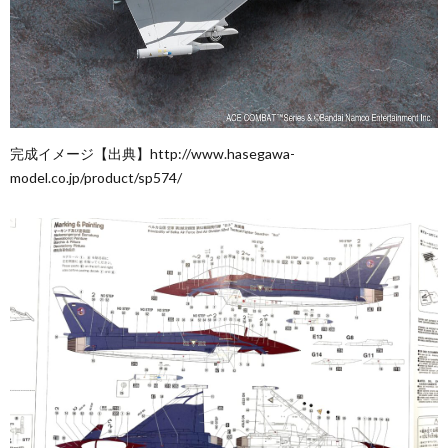
完成イメージ【出典】http://www.hasegawa-
model.co.jp/product/sp574/