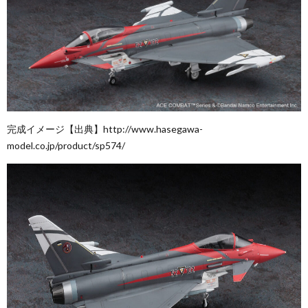
完成イメージ【出典】http://www.hasegawa-
model.co.jp/product/sp574/