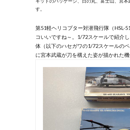
キットのパッケージ、日の丸、富士山、宮本
す。
第51軽ヘリコプター対潜飛行隊（HSL
コいいですね～。1/72スケールで紹
体（以下のハセガワの1/72スケール
に宮本武蔵が刀を構えた姿が描かれた機