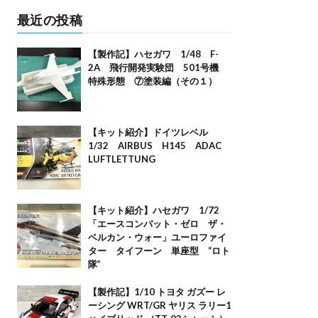
最近の投稿
【製作記】ハセガワ 1/48 F-
2A 飛行開発実験団 501号機
特殊形態 ⑦塗装編（その１）
【キット紹介】ドイツレベル
1/32 AIRBUS H145 ADAC
LUFTLETTUNG
【キット紹介】ハセガワ 1/72
「エースコンバット・ゼロ ザ・
ベルカン・ウォー」ユーロファイ
ター タイフーン 単座型 “ロト
隊”
【製作記】1/10 トヨタ ガズー レ
ーシング WRT/GR ヤリス ラリー1