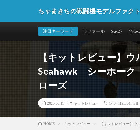
ちゃまきちの戦闘機モデルファク
注目キーワード
ラファール
Su-27
MiG-
【キットレビュー】ウルフ
Seahawk シーホーク 
ローズ
2023.06.11
キットレビュー
1/48
,
HSL-51
,
SH-
キットレビュー
【キットレビュー】ウルフパ
HOME