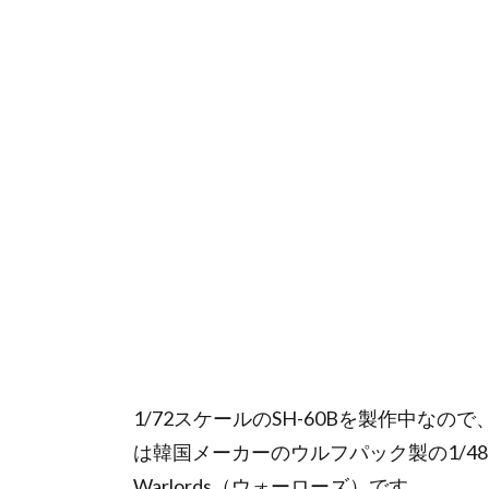
1/72スケールのSH-60Bを製作中な
は韓国メーカーのウルフパック製の1/48ス
Warlords（ウォーローズ）です。