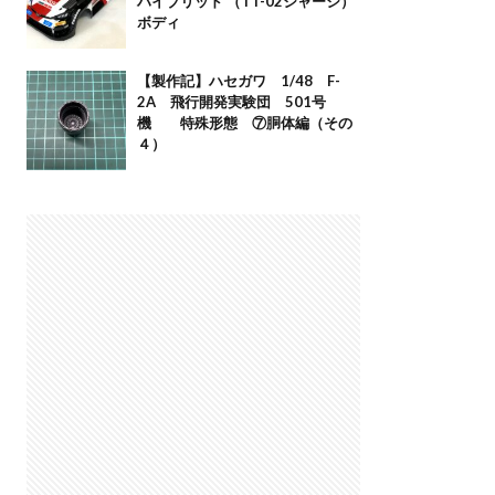
ハイブリッド （TT-02シャーシ）
ボディ
【製作記】ハセガワ 1/48 F-
2A 飛行開発実験団 501号
機 特殊形態 ⑦胴体編（その
４）