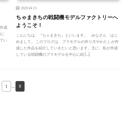
2020.04.13
ちゃまきちの戦闘機モデルファクトリーへ
ようこそ！
作成
的に
こんにちは、『ちゃまきち』といいます。 みなさん はじ
てい
めまして。 このブログは、プラモデルの作り方やわたしが作
成した作品を紹介していきたいと思います。主に、私が作成
している戦闘機のプラモデルを中心に紹 […]
1
…
8