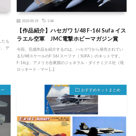
2020.09.19
1/48
【作品紹介】ハセガワ 1/48 F-16I Sufa イス
ラエル空軍 JMC電撃ホビーマガジン賞
したも
。 デ
今回、完成作品を紹介するのは、ハセガワから発売されてい
る1/48スケールのF-16I スーファ（ SUFA ）のキットです。
F-16は、アメリカ合衆国のジェネラル・ダイナミクス社（現
ロッキード・マー […]
リー
おすすめキットまとめ