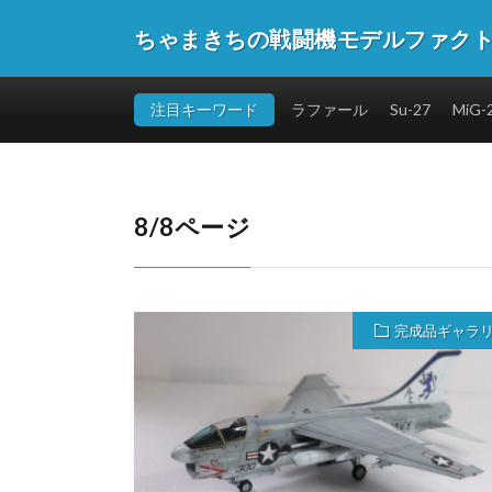
ちゃまきちの戦闘機モデルファク
注目キーワード
ラファール
Su-27
MiG-
8/8ページ
完成品ギャラ