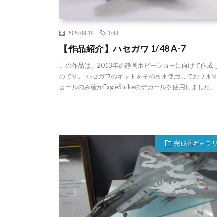
2020.09.19
1/48
【作品紹介】ハセガワ 1/48 A-7
この作品は、2013年の静岡ホビーショーに向けて作成
のです。 ハセガワのキットをそのまま使用しております
カールのみ確かEagleStrikeのデカールを使用しました。
完成品ギャラ