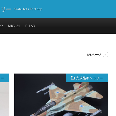
トリー
Scale Jets Factory
29
MiG-21
F-16D
8/8ページ
<
リー
完成品ギャラリー