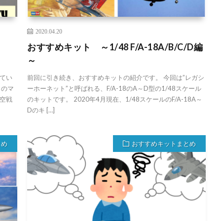
2020.04.20
龍
おすすめキット ～1/48 F/A-18A/B/C/D編
～
てい
前回に引き続き、おすすめキットの紹介です。 今回は”レガシ
カのマ
ーホーネット”と呼ばれる、F/A-18のA～D型の1/48スケール
空戦
のキットです。 2020年4月現在、1/48スケールのF/A-18A～
Dのキ […]
とめ
おすすめキットまとめ