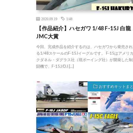
2020.09.19
1/48
【作品紹介】ハセガワ 1/48 F-15J 白
JMC大賞
今回、完成作品を紹介するのは、ハセガワから発売され
る1/48スケールのF-15Jイーグルです。 F-15はアメリ
クダネル・ダグラス社（現ボーイング社）が開発した制
闘機で、F-15J/DJ […]
おすすめキットま