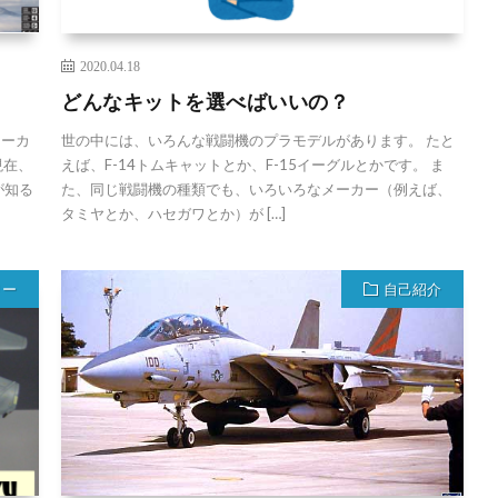
2020.04.18
どんなキットを選べばいいの？
メーカ
世の中には、いろんな戦闘機のプラモデルがあります。 たと
現在、
えば、F-14トムキャットとか、F-15イーグルとかです。 ま
が知る
た、同じ戦闘機の種類でも、いろいろなメーカー（例えば、
タミヤとか、ハセガワとか）が […]
リー
自己紹介