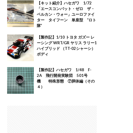
【キット紹介】ハセガワ 1/72
「エースコンバット・ゼロ ザ・
ベルカン・ウォー」ユーロファイ
ター タイフーン 単座型 “ロト
隊”
【製作記】1/10 トヨタ ガズー レ
ーシング WRT/GR ヤリス ラリー1
ハイブリッド （TT-02シャーシ）
ボディ
【製作記】ハセガワ 1/48 F-
2A 飛行開発実験団 501号
機 特殊形態 ⑦胴体編（その
４）