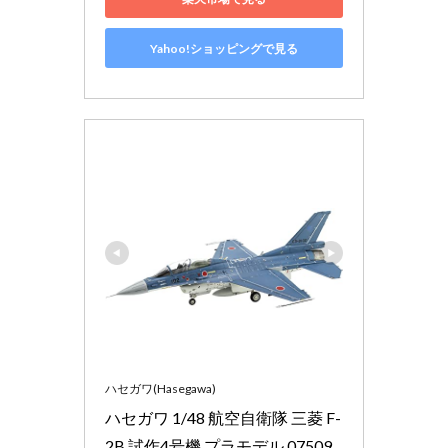
Yahoo!ショッピングで見る
ハセガワ(Hasegawa)
ハセガワ 1/48 航空自衛隊 三菱 F-
2B 試作4号機 プラモデル 07509