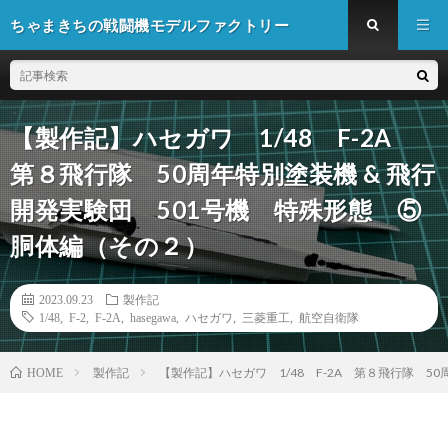
ちゃまきちの戦闘機モデルファクトリー
【製作記】ハセガワ 1/48 F-2A
第８飛行隊 50周年特別塗装機 & 飛行
開発実験団 501号機 特殊形態 ⑤
胴体編（その２）
2023.09.23
製作記
1/48
,
F-2
,
F-2A
,
hasegawa
,
ハセガワ
,
三菱重工
,
航空自衛隊
製作記
【製作記】ハセガワ 1/48 F-2A 第８飛行隊 5
HOME